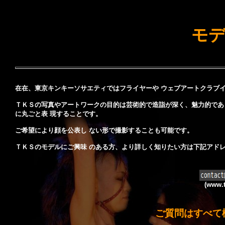
モ
在在、東京キンキーソサエティではフライヤーや ウェブアートクラブ
ＴＫＳの写真やアートワークの目的は芸術的で造詣が深く、魅力的であ
に丸ごと表 現することです。
ご希望により顔を公表し ない形で撮影することも可能です。
ＴＫＳのモデルにご興味 のある方、より詳しく知りたい方は下記アド
(www.t
ご質問はすべて