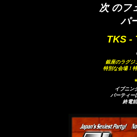
次 のフ
パ
TKS -
銀座のラグジ
特別な会場！
イブニン
パーティー
終電