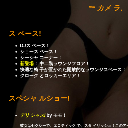
** カメ ラ
ス ペース!
DJス ペース！
ショース ペース！
シーシャ コーナー！
新登場
！ 中二階ラウンジフロア！
快適な椅 子が置かれた開放的なラウンジスペース！
クローク とロッカーエリア！
スペシャ ルショー!
デリ シャス
!
by
モモ！
彼女はセクシーで、エロティック で、スタ イリッシュ！このア