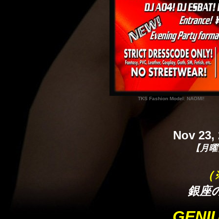
TKS Fashion Model: 
Nov 23,
【月曜
（
銀座
GENI