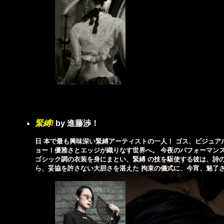
緊縛
!
by 進藤渉！
日 本で最も興味深い緊縛アーティストの一人！ ゴス、ビジュア
ョー！優雅さとエッジが織りなす世界へ。 今夜のパフォーマンス
ゴシック調の衣装を身にまとい、緊縛 の技を駆使する彼は、詩の
ら、妥協を許さない大胆さを湛えた 拘束の儀式に、今宵、魅了