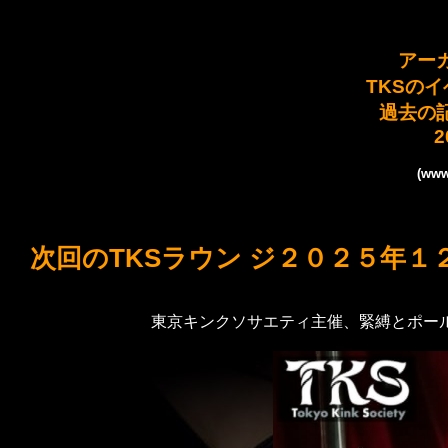
アー
TKSの
過去の
2
(www
次回のTKSラウン ジ２０２５年１
東京キンクソサエティ主催、緊縛とポー