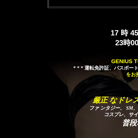
17 時 
23時0
GENIUS 
* * * 運転免許証、パスポート
をお
厳正 なドレ
ファ ンタジー、 S
コスプレ、サ
普段