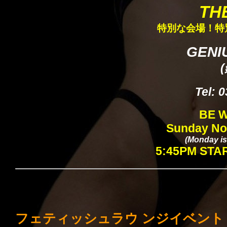
T
H
特別な会場！特
GENI
Tel: 
BE W
Sunday No
(Monday is 
5:45PM STA
フェティッシュラウ ンジイベント